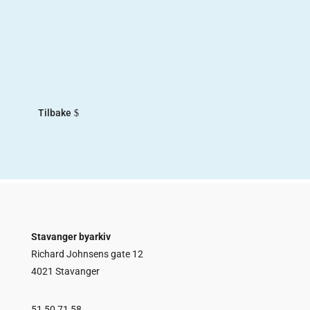
Norsk Lydinstitutt hadde fra 2017-2018. Målet
med utstillingen var å trekke frem «de andre»
norske sangerne fra første halvdel av 1900-tallet.
De fleste kjenner til Kirsten Flagstad og Ivar
Andresen, som begge var sangere...
Tilbake
Stavanger byarkiv
Richard Johnsens gate 12
4021 Stavanger
51 50 71 58