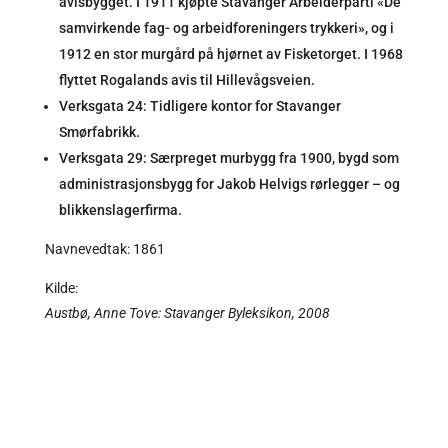
avisbygget. I 1911 kjøpte Stavanger Arbeiderparti «De
samvirkende fag- og arbeidforeningers trykkeri», og i
1912 en stor murgård på hjørnet av Fisketorget. I 1968
flyttet Rogalands avis til Hillevågsveien.
Verksgata 24: Tidligere kontor for Stavanger
Smørfabrikk.
Verksgata 29: Særpreget murbygg fra 1900, bygd som
administrasjonsbygg for Jakob Helvigs rørlegger – og
blikkenslagerfirma.
Navnevedtak: 1861
Kilde:
Austbø, Anne Tove: Stavanger Byleksikon, 2008