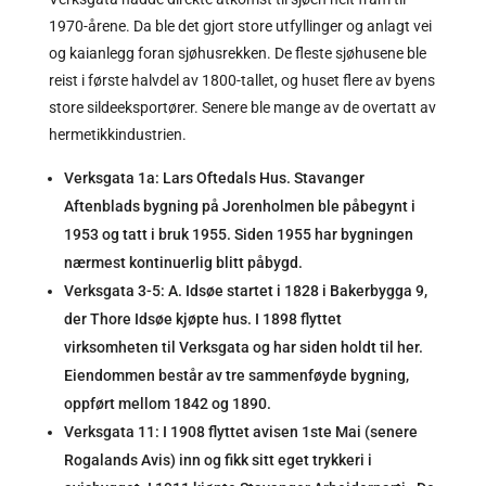
1970-årene. Da ble det gjort store utfyllinger og anlagt vei
og kaianlegg foran sjøhusrekken. De fleste sjøhusene ble
reist i første halvdel av 1800-tallet, og huset flere av byens
store sildeeksportører. Senere ble mange av de overtatt av
hermetikkindustrien.
Verksgata 1a: Lars Oftedals Hus. Stavanger
Aftenblads bygning på Jorenholmen ble påbegynt i
1953 og tatt i bruk 1955. Siden 1955 har bygningen
nærmest kontinuerlig blitt påbygd.
Verksgata 3-5: A. Idsøe startet i 1828 i Bakerbygga 9,
der Thore Idsøe kjøpte hus. I 1898 flyttet
virksomheten til Verksgata og har siden holdt til her.
Eiendommen består av tre sammenføyde bygning,
oppført mellom 1842 og 1890.
Verksgata 11: I 1908 flyttet avisen 1ste Mai (senere
Rogalands Avis) inn og fikk sitt eget trykkeri i