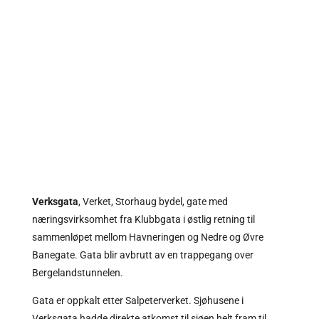
Verksgata
, Verket, Storhaug bydel, gate med
næringsvirksomhet fra
Klubbgata
i østlig retning til
sammenløpet mellom Havneringen og
Nedre
og
Øvre
Banegate
. Gata blir avbrutt av en trappegang over
Bergelandstunnelen.
Gata er oppkalt etter Salpeterverket. Sjøhusene i
Verksgata hadde direkte atkomst til sjøen helt fram til