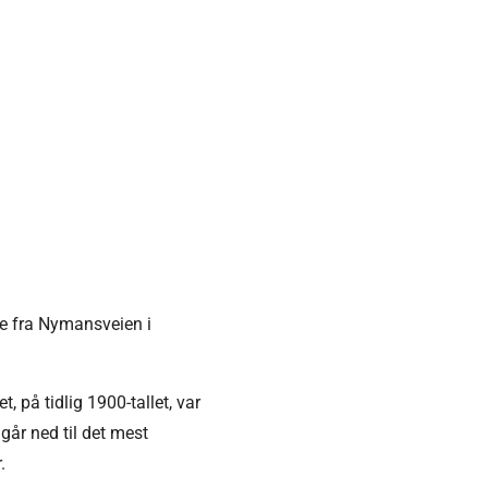
te fra
Nymansveien
i
på tidlig 1900-tallet, var
 går ned til det mest
.