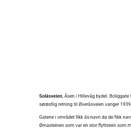
Solåsveien
, Åsen i Hillevåg bydel. Boliggate
sørøstlig retning til Øveråsveien.vanger 1939
Gatene i området fikk ås-navn da de fikk navn
Ørnasteinen som var en stor flyttstein som m