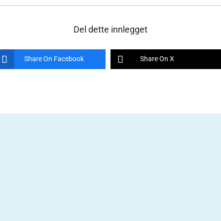
Del dette innlegget
Share On Facebook
Share On X