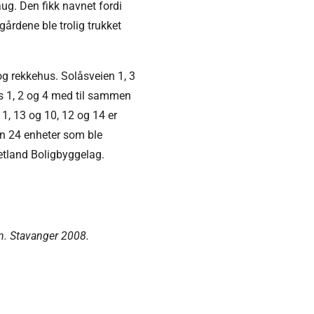
g. Den fikk navnet fordi
rdene ble trolig trukket
g rekkehus. Solåsveien 1, 3
ås 1, 2 og 4 med til sammen
11, 13 og 10, 12 og 14 er
en 24 enheter som ble
etland Boligbyggelag.
n. Stavanger 2008.