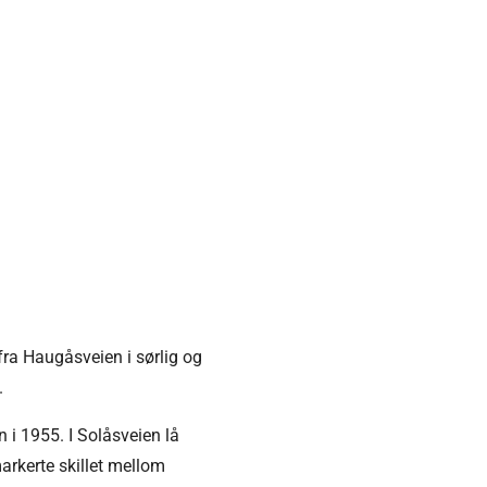
 fra Haugåsveien i sørlig og
.
 i 1955. I Solåsveien lå
arkerte skillet mellom