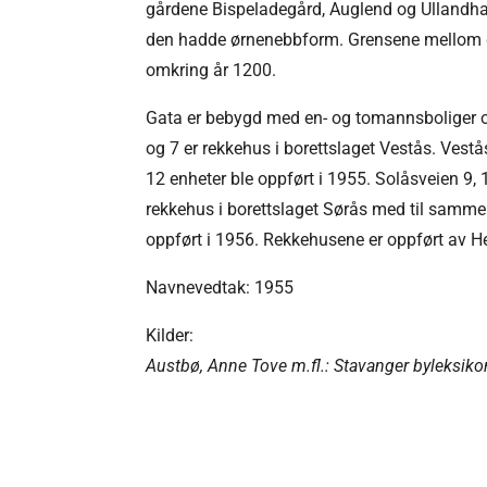
gårdene Bispeladegård, Auglend og Ullandhau
den hadde ørnenebbform. Grensene mellom gå
omkring år 1200.
Gata er bebygd med en- og tomannsboliger o
og 7 er rekkehus i borettslaget Vestås. Vest
12 enheter ble oppført i 1955. Solåsveien 9, 
rekkehus i borettslaget Sørås med til samm
oppført i 1956. Rekkehusene er oppført av H
Navnevedtak: 1955
Kilder:
Austbø, Anne Tove m.fl.: Stavanger byleksiko