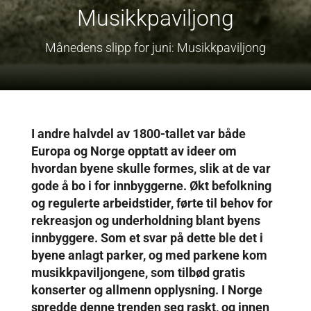
Musikkpaviljong
Månedens slipp for juni: Musikkpaviljong
I andre halvdel av 1800-tallet var både
Europa og Norge opptatt av ideer om
hvordan byene skulle formes, slik at de var
gode å bo i for innbyggerne. Økt befolkning
og regulerte arbeidstider, førte til behov for
rekreasjon og underholdning blant byens
innbyggere. Som et svar på dette ble det i
byene anlagt parker, og med parkene kom
musikkpaviljongene, som tilbød gratis
konserter og allmenn opplysning. I Norge
spredde denne trenden seg raskt, og innen