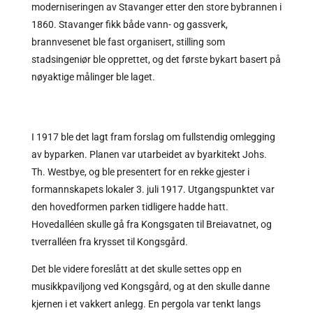
moderniseringen av Stavanger etter den store bybrannen i
1860. Stavanger fikk både vann- og gassverk,
brannvesenet ble fast organisert, stilling som
stadsingeniør ble opprettet, og det første bykart basert på
nøyaktige målinger ble laget.
I 1917 ble det lagt fram forslag om fullstendig omlegging
av byparken. Planen var utarbeidet av byarkitekt Johs.
Th. Westbye, og ble presentert for en rekke gjester i
formannskapets lokaler 3. juli 1917. Utgangspunktet var
den hovedformen parken tidligere hadde hatt.
Hovedalléen skulle gå fra Kongsgaten til Breiavatnet, og
tverralléen fra krysset til Kongsgård.
Det ble videre foreslått at det skulle settes opp en
musikkpaviljong ved Kongsgård, og at den skulle danne
kjernen i et vakkert anlegg. En pergola var tenkt langs