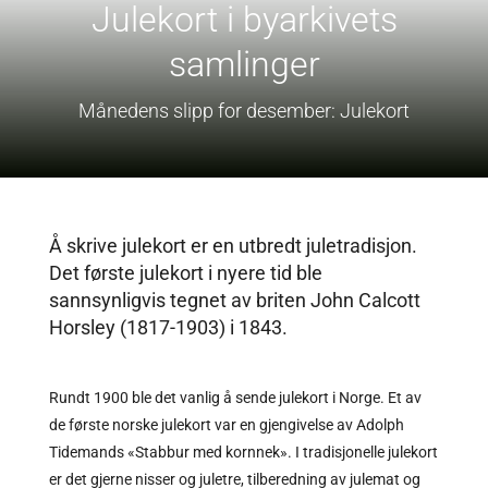
Julekort i byarkivets
samlinger
Månedens slipp for desember: Julekort
Å skrive julekort er en utbredt juletradisjon.
Det første julekort i nyere tid ble
sannsynligvis tegnet av briten John Calcott
Horsley (1817-1903) i 1843.
Rundt 1900 ble det vanlig å sende julekort i Norge. Et av
de første norske julekort var en gjengivelse av Adolph
Tidemands «Stabbur med kornnek». I tradisjonelle julekort
er det gjerne nisser og juletre, tilberedning av julemat og