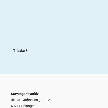
De andre«De andre» er navnet på utstillingen
Norsk Lydinstitutt hadde fra 2017-2018. Målet
med utstillingen var å trekke frem «de andre»
norske sangerne fra første halvdel av 1900-tallet.
De fleste kjenner til Kirsten Flagstad og Ivar
Andresen, som begge var sangere...
Tilbake
Stavanger byarkiv
Richard Johnsens gate 12
4021 Stavanger