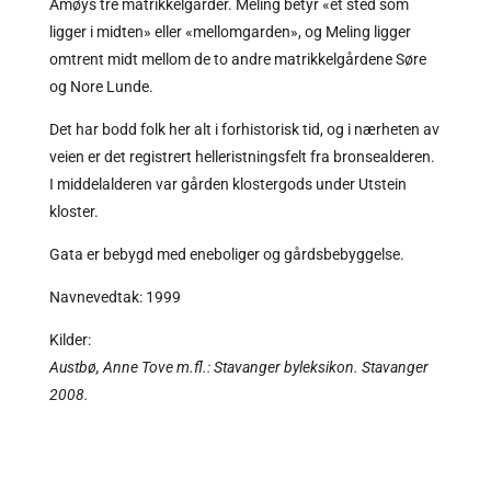
Åmøys tre matrikkelgårder. Meling betyr «et sted som
ligger i midten» eller «mellomgarden», og Meling ligger
omtrent midt mellom de to andre matrikkelgårdene Søre
og Nore Lunde.
Det har bodd folk her alt i forhistorisk tid, og i nærheten av
veien er det registrert helleristningsfelt fra bronsealderen.
I middelalderen var gården klostergods under Utstein
kloster.
Gata er bebygd med eneboliger og gårdsbebyggelse.
Navnevedtak: 1999
Kilder:
Austbø, Anne Tove m.fl.: Stavanger byleksikon. Stavanger
2008.