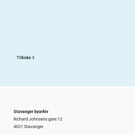
De andre«De andre» er navnet på utstillingen
Norsk Lydinstitutt hadde fra 2017-2018. Målet
med utstillingen var å trekke frem «de andre»
norske sangerne fra første halvdel av 1900-tallet.
De fleste kjenner til Kirsten Flagstad og Ivar
Andresen, som begge var sangere...
Tilbake
Stavanger byarkiv
Richard Johnsens gate 12
4021 Stavanger