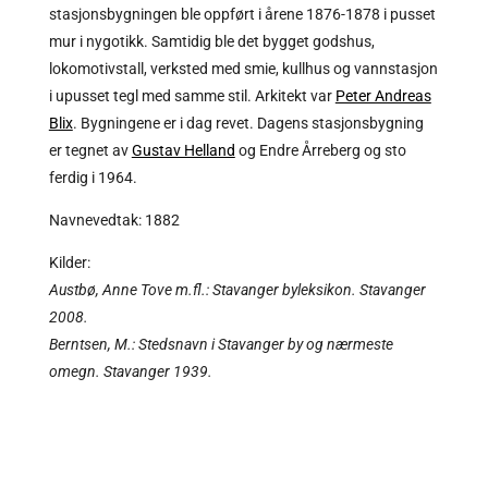
stasjonsbygningen ble oppført i årene 1876-1878 i pusset
mur i nygotikk. Samtidig ble det bygget godshus,
lokomotivstall, verksted med smie, kullhus og vannstasjon
i upusset tegl med samme stil. Arkitekt var
Peter Andreas
Blix
. Bygningene er i dag revet. Dagens stasjonsbygning
er tegnet av
Gustav Helland
og Endre Årreberg og sto
ferdig i 1964.
Navnevedtak: 1882
Kilder:
Austbø, Anne Tove m.fl.: Stavanger byleksikon. Stavanger
2008.
Berntsen, M.: Stedsnavn i Stavanger by og nærmeste
omegn. Stavanger 1939.