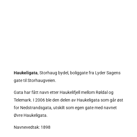
Haukeligata
, Storhaug bydel, boliggate fra
Lyder Sagens
gate
til
Storhaugveien
.
Gata har fått navn etter Haukelifjell mellom Røldal og
Telemark. I 2006 ble den delen av Haukeligata som går øst
for Nedstrandsgata, utskilt som egen gate med navnet
Øvre Haukeligata.
Navnevedtak: 1898