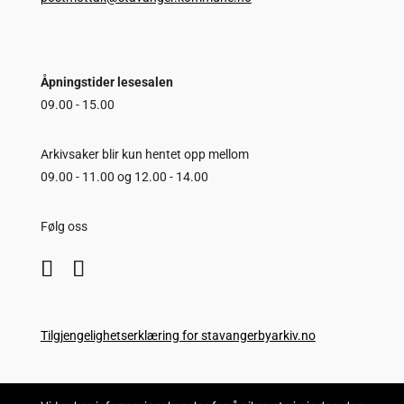
Åpningstider lesesalen
09.00 - 15.00
Arkivsaker blir kun hentet opp mellom
09.00 - 11.00 og 12.00 - 14.00
Følg oss
Tilgjengelighetserklæring for stavangerbyarkiv.no
Copyright © Stavanger Byarkiv