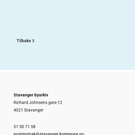
med utstillingen var å trekke frem «de andre»
norske sangerne fra første halvdel av 1900-tallet.
De fleste kjenner til Kirsten Flagstad og Ivar
Andresen, som begge var sangere...
Tilbake
Stavanger byarkiv
Richard Johnsens gate 12
4021 Stavanger
51 50 71 58
postmottak@stavanger.kommune.no