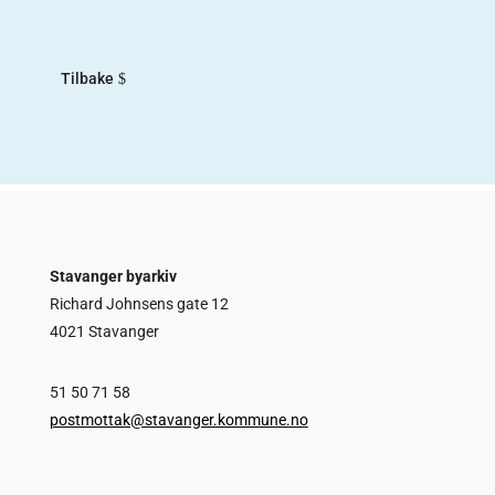
Andresen, som begge var sangere...
Tilbake
Stavanger byarkiv
Richard Johnsens gate 12
4021 Stavanger
51 50 71 58
postmottak@stavanger.kommune.no