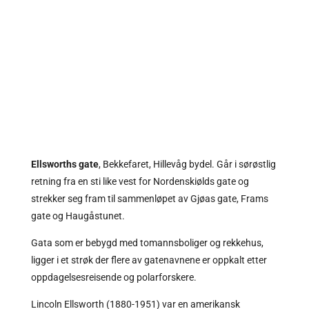
Ellsworths gate
, Bekkefaret, Hillevåg bydel. Går i sørøstlig
retning fra en sti like vest for
Nordenskiølds gate
og
strekker seg fram til sammenløpet av
Gjøas gate
,
Frams
gate
og
Haugåstunet
.
Gata som er bebygd med tomannsboliger og rekkehus,
ligger i et strøk der flere av gatenavnene er oppkalt etter
oppdagelsesreisende og polarforskere.
Lincoln Ellsworth (1880-1951) var en amerikansk