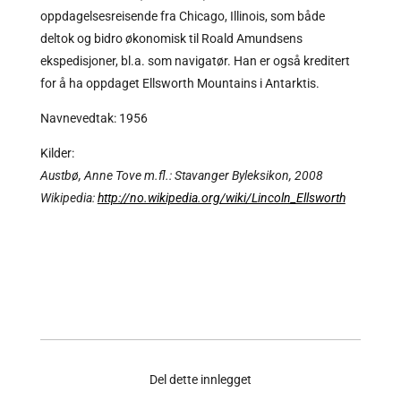
oppdagelsesreisende fra Chicago, Illinois, som både
deltok og bidro økonomisk til Roald Amundsens
ekspedisjoner, bl.a. som navigatør. Han er også kreditert
for å ha oppdaget Ellsworth Mountains i Antarktis.
Navnevedtak: 1956
Kilder:
Austbø, Anne Tove m.fl.: Stavanger Byleksikon, 2008
Wikipedia:
http://no.wikipedia.org/wiki/Lincoln_Ellsworth
Del dette innlegget