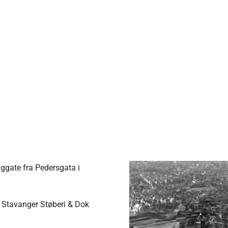
iggate fra
Pedersgata
i
m Stavanger Støberi & Dok