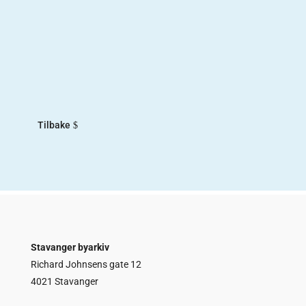
De andre«De andre» er navnet på utstillingen
Norsk Lydinstitutt hadde fra 2017-2018. Målet
med utstillingen var å trekke frem «de andre»
norske sangerne fra første halvdel av 1900-tallet.
De fleste kjenner til Kirsten Flagstad og Ivar
Andresen, som begge var sangere...
Tilbake
Stavanger byarkiv
Richard Johnsens gate 12
4021 Stavanger