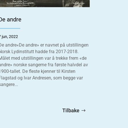
De andre
7 jun, 2022
De andre«De andre» er navnet på utstillingen
Norsk Lydinstitutt hadde fra 2017-2018.
Målet med utstillingen var å trekke frem «de
andre» norske sangerne fra første halvdel av
1900-tallet. De fleste kjenner til Kirsten
Flagstad og Ivar Andresen, som begge var
sangere...
Tilbake