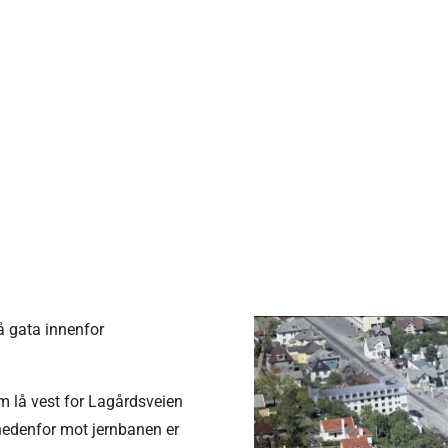
å gata innenfor
m lå vest for Lagårdsveien
 nedenfor mot jernbanen er