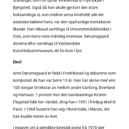
Stavanger, som no opnar verksemda si i nye lokale i
Bjergsted. Også då han skulle gje bort den store
boksamlinga si, som mellom anna inneheldt alle dei
asiatiske bøkene hans, var den opphavlege mottakaren
likesæl. Han tilbaud samlinga til Universitetsbiblioteket i
Oslo, som berre viste måteleg interesse. Dørumsgaard
donerte difor samlinga til Vestlandske
Kunstindustrimuseum, dit ho kom i fjor.
Eksil
Arne Dørumsgaard er fødd i Fredrikstad og debuterte som
komponist då han var berre 13 år. Han har skrive meir enn
100 songar til tekstar av mellom andre Garborg, Øverland
og Hamsun. 1 protest mot den handsaminga Kirsten
Flagstad fekk her i landet, drog han i 1951 i friviljug eksil til
Paris. I 1968 busette han seg i Nord-Italia, i Marzio, der
han budde resten av livet.
I essayet om å gjendikte kinesisk poesi frå 1970 gjer