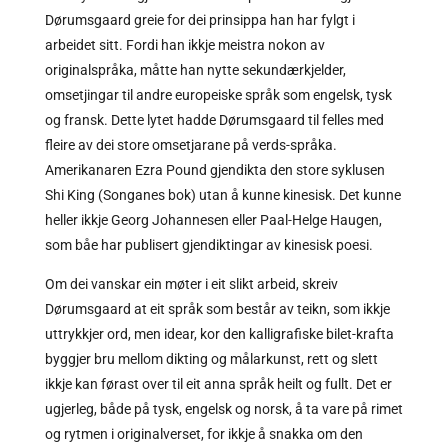
Dørumsgaard greie for dei prinsippa han har fylgt i
arbeidet sitt. Fordi han ikkje meistra nokon av
originalspråka, måtte han nytte sekundærkjelder,
omsetjingar til andre europeiske språk som engelsk, tysk
og fransk. Dette lytet hadde Dørumsgaard til felles med
fleire av dei store omsetjarane på verds-språka.
Amerikanaren Ezra Pound gjendikta den store syklusen
Shi King (Songanes bok) utan å kunne kinesisk. Det kunne
heller ikkje Georg Johannesen eller Paal-Helge Haugen,
som båe har publisert gjendiktingar av kinesisk poesi.
Om dei vanskar ein møter i eit slikt arbeid, skreiv
Dørumsgaard at eit språk som består av teikn, som ikkje
uttrykkjer ord, men idear, kor den kalligrafiske bilet-krafta
byggjer bru mellom dikting og målarkunst, rett og slett
ikkje kan førast over til eit anna språk heilt og fullt. Det er
ugjerleg, både på tysk, engelsk og norsk, å ta vare på rimet
og rytmen i originalverset, for ikkje å snakka om den