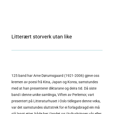
Litterært storverk utan like
125 band har Arne Dørumsgaard (1921-2006) gjeve oss
kremen av poesi frå Kina, Japan og Korea, samstundes
med at han presenterer diktarane og deira tid. Då siste
band i denne unike samlinga, Viften av Perlemor, vart
presentert på Litteraturhuset i Oslo tidlegare denne veka,
var det samstundes sluttstrek for ei forlagsbragd ein må
sjå langt etter, både her i landet og i kulturkrinsen vår elles.