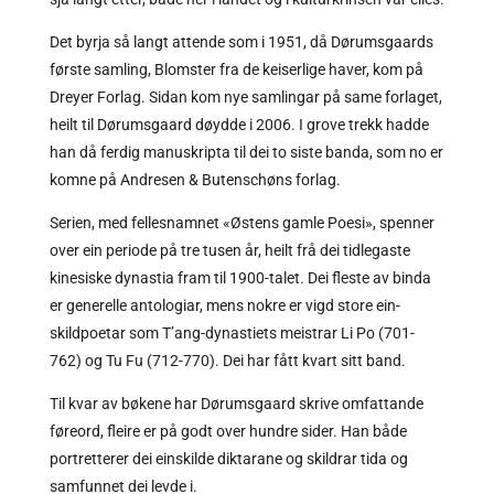
Det byrja så langt attende som i 1951, då Dørumsgaards
første samling, Blomster fra de keiserlige haver, kom på
Dreyer Forlag. Sidan kom nye samlingar på same forlaget,
heilt til Dørumsgaard døydde i 2006. I grove trekk hadde
han då ferdig manuskripta til dei to siste banda, som no er
komne på Andresen & Butenschøns forlag.
Serien, med fellesnamnet «Østens gamle Poesi», spenner
over ein periode på tre tusen år, heilt frå dei tidlegaste
kinesiske dynastia fram til 1900-talet. Dei fleste av binda
er generelle antologiar, mens nokre er vigd store ein-
skildpoetar som T’ang-dynastiets meistrar Li Po (701-
762) og Tu Fu (712-770). Dei har fått kvart sitt band.
Til kvar av bøkene har Dørumsgaard skrive omfattande
føreord, fleire er på godt over hundre sider. Han både
portretterer dei einskilde diktarane og skildrar tida og
samfunnet dei levde i.