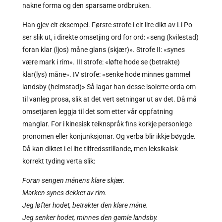
nakne forma og den sparsame ordbruken.
Han gjev eit eksempel. Første strofe i eit lite dikt av Li Po
ser slik ut, i direkte omsetjing ord for ord: «seng (kvilestad)
foran klar (ljos) måne glans (skjær)». Strofe II: «synes
være mark i rim». III strofe: «løfte hode se (betrakte)
klar(lys) måne». IV strofe: «senke hode minnes gammel
landsby (heimstad)» Så lagar han desse isolerte orda om
til vanleg prosa, slik at det vert setningar ut av det. Då må
omsetjaren leggja til det som etter vår oppfatning
manglar. For i kinesisk teiknspråk fins korkje personlege
pronomen eller konjunksjonar. Og verba blir ikkje bøygde.
Då kan diktet i ei lite tilfredsstillande, men leksikalsk
korrekt tyding verta slik:
Foran sengen månens klare skjær.
Marken synes dekket av rim.
Jeg løfter hodet, betrakter den klare måne.
Jeg senker hodet, minnes den gamle landsby.