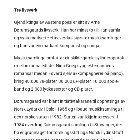
Tre livsverk
Gjendiktinga av Austens poesi er eitt av Arne
Dørumsgaards livsverk. Han har minst to til: Han samla
og systematiserte ei av verdas største musikksamlingar
og han var ein markant komponist og songar.
Musikksamlinga omfattar einskilde gamle sylinderopptak
(mellom anna eitt der Nina Grieg syng ektemannens
romansar medan Edvard sjølv akkompagnerer på piano),
kring 40.000 78-plater, 30.000 LP-plater, 10.000 spole-
band og 2.000 lydkassettar og CD-plater.
Dørumsgaard var blant initiativtakarane til opprettinga av
Norsk Lydarkiv i Oslo i 1965 og tilbaud musikksamlinga til
den norske staten i 1982. Staten var ikkje interessert. I
1984 overdrog Dørumsgaard samlinga til Stavanger, der
ho er grunnlaget for forskingsstiftinga Norsk Lydinstitutt