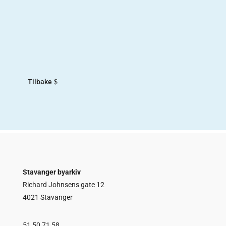
Norsk Lydinstitutt hadde fra 2017-2018. Målet
med utstillingen var å trekke frem «de andre»
norske sangerne fra første halvdel av 1900-tallet.
De fleste kjenner til Kirsten Flagstad og Ivar
Andresen, som begge var sangere...
Tilbake
Stavanger byarkiv
Richard Johnsens gate 12
4021 Stavanger
51 50 71 58