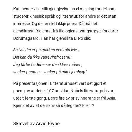
Kan hende vil ei slik gjengjeving ha ei meining for dei som
studerer kinesisk språk og litteratur, for andre er det utan
interesse. Og det er slett ikkje poesi. Då må det
gjendiktast, frigjerast frå filologiens tvangstrøye, forklarar
Dørumsgaard. Han har gjendikta Li Po slik:
Så lyst det er på marken ved mitt leie…
Det kan da ikke være rimfrost nu?
Jeg løfter hodet – ser den klare månen;
senker pannen – tenker på min hjembygd.
På presentasjonen i Litteraturhuset vart det gjort et
poeng av at det er 107 år sidan Nobels litteraturpris vart
utdelt første gong. Berre fire av prisvinnarane er frå Asia.
Kjem det av at dei skriv så dårleg der? Eller…?
Skrevet av Arvid Bryne