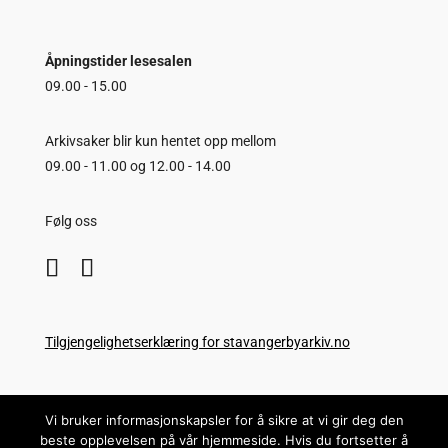
Åpningstider lesesalen
09.00 - 15.00
Arkivsaker blir kun hentet opp mellom
09.00 - 11.00 og 12.00 - 14.00
Følg oss
Tilgjengelighetserklæring for stavangerbyarkiv.no
Copyright © Stavanger Byarkiv
Vi bruker informasjonskapsler for å sikre at vi gir deg den
beste opplevelsen på vår hjemmeside. Hvis du fortsetter å